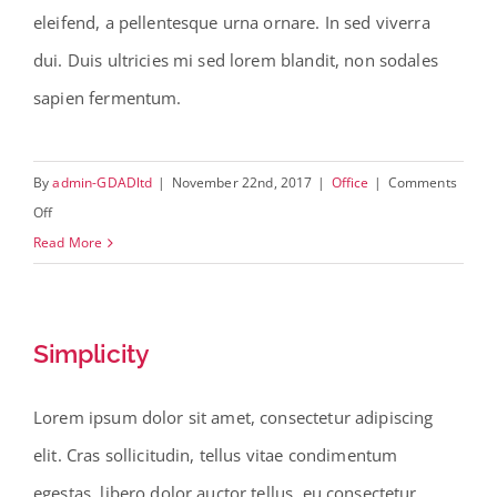
eleifend, a pellentesque urna ornare. In sed viverra
dui. Duis ultricies mi sed lorem blandit, non sodales
sapien fermentum.
By
admin-GDADltd
|
November 22nd, 2017
|
Office
|
Comments
on
Off
Furniture
Read More
Simplicity
Lorem ipsum dolor sit amet, consectetur adipiscing
elit. Cras sollicitudin, tellus vitae condimentum
egestas, libero dolor auctor tellus, eu consectetur