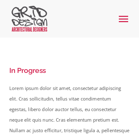
Skip
to
Tog
content
Nav
Home
About
In Progress
Services
Lorem ipsum dolor sit amet, consectetur adipiscing
elit. Cras sollicitudin, tellus vitae condimentum
Our Work
egestas, libero dolor auctor tellus, eu consectetur
neque elit quis nunc. Cras elementum pretium est.
FAQs
Nullam ac justo efficitur, tristique ligula a, pellentesque