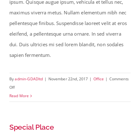
ipsum. Quisque augue ipsum, vehicula et tellus nec,
Contact
maximus viverra metus. Nullam elementum nibh nec
pellentesque finibus. Suspendisse laoreet velit at eros
eleifend, a pellentesque urna ornare. In sed viverra
dui. Duis ultricies mi sed lorem blandit, non sodales
sapien fermentum.
By
admin-GDADltd
|
November 22nd, 2017
|
Office
|
Comments
on
Off
In
Read More
Progress
Special Place