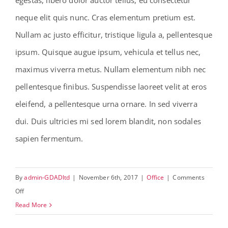
egestas, libero dolor auctor tellus, eu consectetur
neque elit quis nunc. Cras elementum pretium est.
Nullam ac justo efficitur, tristique ligula a, pellentesque
ipsum. Quisque augue ipsum, vehicula et tellus nec,
maximus viverra metus. Nullam elementum nibh nec
pellentesque finibus. Suspendisse laoreet velit at eros
eleifend, a pellentesque urna ornare. In sed viverra
dui. Duis ultricies mi sed lorem blandit, non sodales
sapien fermentum.
By
admin-GDADltd
|
November 6th, 2017
|
Office
|
Comments
on
Off
Urban
Read More
Speculation