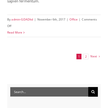
sapien fermentum.
By
admin-GDADltd
|
November 6th, 2017
|
Office
|
Comments
on
Off
Adorable
Read More
View
Next
1
2
Search
for: